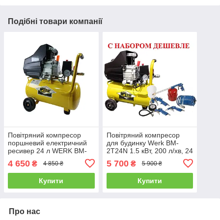
Подібні товари компанії
Повітряний компресор
Повітряний компресор
поршневий електричний
для будинку Werk BM-
ресивер 24 л WERK BM-
2Т24N 1.5 кВт, 200 л/хв, 24
2Т24N - 8 бар 1,5 кВт, вхід
л з Набором
4 650
5 700
₴
₴
4 850 ₴
5 900 ₴
200 л/хв
пневмоінструменту 5
предметів!
Купити
Купити
Про нас