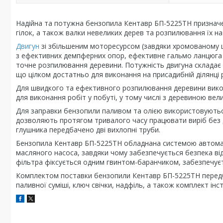
Надійна та потужна бензопила Кентавр БП-5225ТН призначе
гілок, а також валки невеликих дерев та розпилювання їх на
Двигун
зі збільшеним моторесурсом (завдяки хромованому ци
з ефективних демпферних опор, ефективне гальмо ланцюга з
точне розпилювання деревини. Потужність двигуна складає 3
що цілком достатньо для виконання на присадибній ділянці р
Для швидкого та ефективного розпилювання деревини викор
для виконання робіт у побуті, у тому числі з деревиною вели
Для заправки бензопили паливом та олією використовуються 
дозволяють протягом тривалого часу працювати виріб без д
глушника передбачено дві вихлопні труби.
Бензопила Кентавр БП-5225ТН обладнана системою автомат
масляного насоса, завдяки чому забезпечується безпека від
фільтра фіксується одним гвинтом-баранчиком, забезпечуєт
Комплектом поставки бензопили Кентавр БП-5225ТН передба
паливної суміші, ключ свічки, надфіль, а також комплект ін