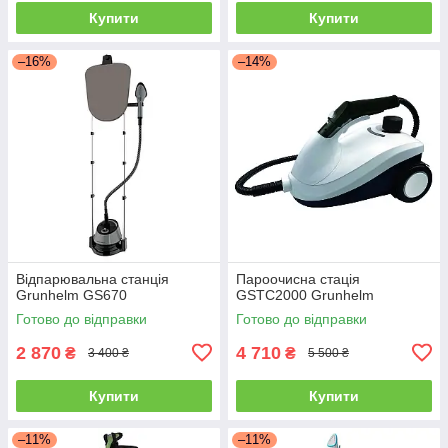
Купити
Купити
–16%
–14%
Відпарювальна станція
Пароочисна стацiя
Grunhelm GS670
GSTC2000 Grunhelm
Готово до відправки
Готово до відправки
2 870
4 710
₴
₴
3 400 ₴
5 500 ₴
Купити
Купити
–11%
–11%