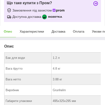
Що таке купити з Пром?
Замовлення під захистом
Доступна доставка
Опис
Характеристики
Доставка
Оплата
Умови п
Опис
Бак для води
1.2 л
Вага брутто
4.8 кг
Вага нетто
3.88 кг
Виробник
Grunhelm
Габарити упаковки
495х325х295 мм