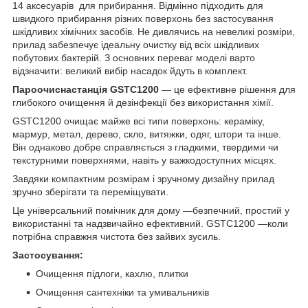
14 аксесуарів для прибирання. Відмінно підходить для
швидкого прибирання різних поверхонь без застосування
шкідливих хімічних засобів. Не дивлячись на невеликі розміри,
прилад забезпечує ідеальну очистку від всіх шкідливих
побутових бактерій. З основних переваг моделі варто
відзначити: великий вибір насадок йдуть в комплект.
Пароочиснастанція GSTC1200
— це ефективне рішення для
глибокого очищення й дезінфекції без використання хімії.
GSTC1200 очищає майже всі типи поверхонь: кераміку,
мармур, метал, дерево, скло, витяжки, одяг, штори та інше.
Він однаково добре справляється з гладкими, твердими чи
текстурними поверхнями, навіть у важкодоступних місцях.
Завдяки компактним розмірам і зручному дизайну прилад
зручно зберігати та переміщувати.
Це універсальний помічник для дому —безпечний, простий у
використанні та надзвичайно ефективний. GSTC1200 —коли
потрібна справжня чистота без зайвих зусиль.
Застосування:
Очищення підлоги, кахлю, плитки
Очищення сантехніки та умивальників