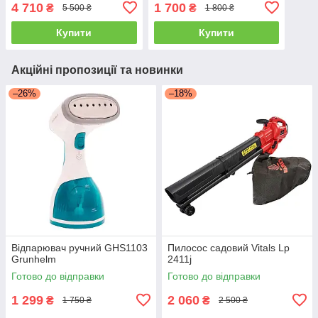
4 710
1 700
₴
₴
5 500 ₴
1 800 ₴
Купити
Купити
Акційні пропозиції та новинки
–26%
–18%
Відпарювач ручний GHS1103
Пилосос садовий Vitals Lp
Grunhelm
2411j
Готово до відправки
Готово до відправки
1 299
2 060
₴
₴
1 750 ₴
2 500 ₴