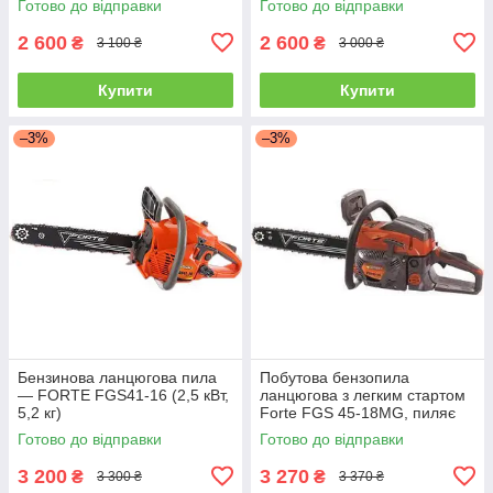
Готово до відправки
Готово до відправки
2 600
2 600
₴
₴
3 100 ₴
3 000 ₴
Купити
Купити
–3%
–3%
Бензинова ланцюгова пила
Побутова бензопила
— FORTE FGS41-16 (2,5 кВт,
ланцюгова з легким стартом
5,2 кг)
Forte FGS 45-18MG, пиляє
будь-яку деревину - мокру,
Готово до відправки
Готово до відправки
суху, свіжу
3 200
3 270
₴
₴
3 300 ₴
3 370 ₴