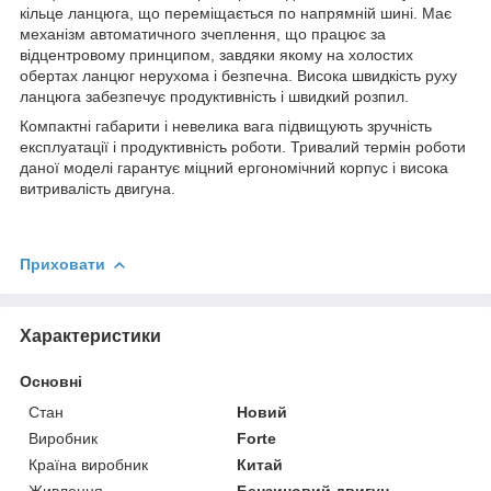
кільце ланцюга, що переміщається по напрямній шині. Має
механізм автоматичного зчеплення, що працює за
відцентровому принципом, завдяки якому на холостих
обертах ланцюг нерухома і безпечна. Висока швидкість руху
ланцюга забезпечує продуктивність і швидкий розпил.
Компактні габарити і невелика вага підвищують зручність
експлуатації і продуктивність роботи. Тривалий термін роботи
даної моделі гарантує міцний ергономічний корпус і висока
витривалість двигуна.
Приховати
Характеристики
Основні
Стан
Новий
Виробник
Forte
Країна виробник
Китай
Живлення
Бензиновий двигун