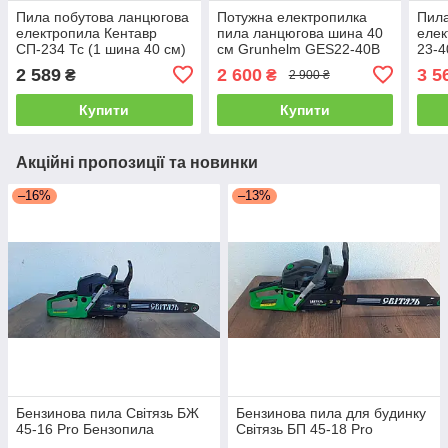
Пила побутова ланцюгова
Потужна електропилка
Пила
електропила Кентавр
пила ланцюгова шина 40
елек
СП-234 Тс (1 шина 40 см)
см Grunhelm GES22-40B
23-4
для дров, обрізання дерев
(2.2кВт) для дров,
дров
2 589
2 600
3 5
₴
₴
2 900 ₴
обрізання дерев
Купити
Купити
Акційні пропозиції та новинки
–16%
–13%
Бензинова пила Світязь БЖ
Бензинова пила для будинку
45-16 Pro Бензопила
Світязь БП 45-18 Pro