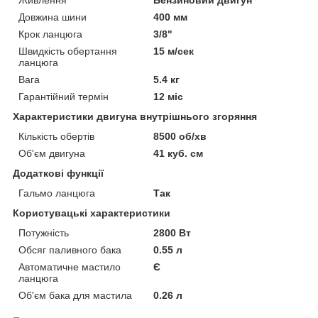
Довжина шини
400 мм
Крок ланцюга
3/8"
Швидкість обертання
15 м/сек
ланцюга
Вага
5.4 кг
Гарантійний термін
12 міс
Характеристики двигуна внутрішнього згоряння
Кількість обертів
8500 об/хв
Об'єм двигуна
41 куб. см
Додаткові функції
Гальмо ланцюга
Так
Користувацькі характеристики
Потужність
2800 Вт
Обсяг паливного бака
0.55 л
Автоматичне мастило
Є
ланцюга
Об'єм бака для мастила
0.26 л