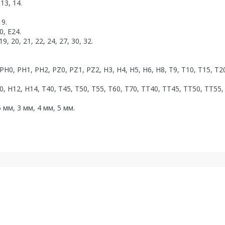
 13, 14.
19.
0, Е24.
9, 20, 21, 22, 24, 27, 30, 32.
PH0, PH1, PH2, PZ0, PZ1, PZ2, H3, H4, H5, H6, H8, Т9, Т10, Т15, Т2
10, H12, H14, T40, Т45, Т50, Т55, Т60, Т70, TT40, ТT45, ТT50, ТT55,
 мм, 3 мм, 4 мм, 5 мм.