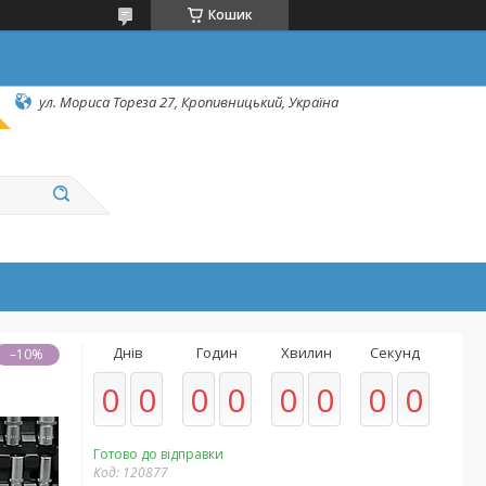
Кошик
ул. Мориса Тореза 27, Кропивницький, Україна
Днів
Годин
Хвилин
Секунд
–10%
0
0
0
0
0
0
0
0
Готово до відправки
Код:
120877