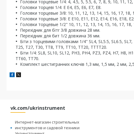
Головки торцевые 1/4: 4, 4.5, 5, 5.5, 6, 7, 8, 9, 10, 11, 12,
Головки торцеві 1/4: Е Е4, Е5, Е6, Е7, Е8.
Головки торцевые 3/8: 10, 11, 12, 13, 14, 15, 16, 17, 18, 
Головки торцевые 3/8: Е Е10, Е11, Е12, Е14, Е16, Е18, Е2
Головки торцевые 1/2" 10, 11, 12, 13, 14, 15, 16, 17, 18, 1
Перехідник для бітr 3/8 довжина 28 мм.
Перехідник для бит 1/2 довжина 36 мм.
Біти з торцевими головками 1/4" SL4, SL5.5, SL6.5, SL7, 
Т25, Т27, Т30, ТT8, ТT9, ТT10, ТT20, ТTTT20.
Біти 1/4: SL8, SL10, SL12, PH3, PH4, PZ3, PZ4, H7, H8, H
ТT60, ТT70.
Комплект шестигранних ключів 1,3 мм, 1,5 мм, 2 мм, 2,5
vk.com/ukrinstrument
Интернет-магазин строительных
инструментов и садовой техники
Укринструмент