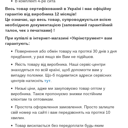
В комплекті 4-ре сита
Весь товар сертифікований в Україні і має офіційну
гарантію від виробника 12 місяців!
Це означає, що весь товар, супроводжується всією
необхідною документацією (заповнений гарантійний
талон, чек з печатками) !
При купівлі в інтернет-магазині «Укрінструмент» вам
гарантують:
Повернення або обмін товару на протязі 30 днів з дня
придбання, у разі якщо він Вам не підійшов.
Якість товару від виробника. Наші сервіс-центри
знаходяться по всій країні, щоб допомогти вам у
випадку поломки. Що-б подивитися адреси сервісних
центрів натисніть
тут
.
Низькі ціни, адже ми закуповуємо товар оптом у
виробника. Також пропонуємо знижки постійним
клієнтам та оптовикам.
Простота оформлення замовлення. Просто залиште
свій номер на сайті і вам передзвонять на протязі 10
хвилин.
Товар висилається без передоплати будь-яким