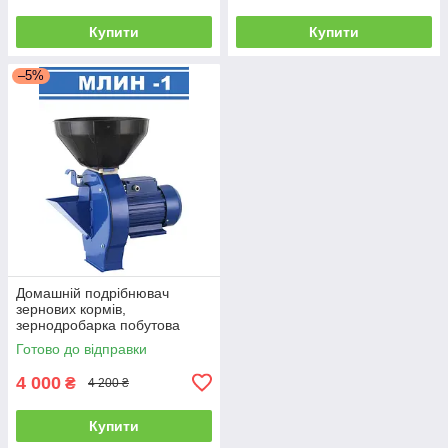
Купити
Купити
–5%
Домашній подрібнювач
зернових кормів,
зернодробарка побутова
МЛИН-ОК МЛИН-1 для
Готово до відправки
домашнього господарства
4 000
₴
4 200 ₴
Купити