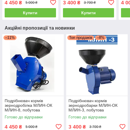
4 450
3 400
4 0
₴
₴
5 000 ₴
3 700 ₴
Млинок для зерна
Млинок для зерна
дома
Купити
Купити
Акційні пропозиції та новинки
–11%
Топ продажів
–8%
Подрібнювач кормів
Подрібнювач кормів
зернодробілка МЛИН-ОК
зернодробарки МЛИН-ОК
МЛИН-8, побутова
МЛИН-3, побутова
електрична 2.5 кВт, Млинок
електрична 2.5 кВт, Млинок
Готово до відправки
Готово до відправки
для зерна
для зерна
4 450
3 400
₴
₴
5 000 ₴
3 700 ₴