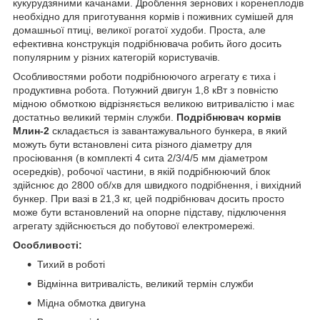
кукурудзяними качанами. Дроблення зернових і коренеплодів
необхідно для приготування кормів і поживних сумішей для
домашньої птиці, великої рогатої худоби. Проста, але
ефективна конструкція подрібнювача робить його досить
популярним у різних категорій користувачів.
Особливостями роботи подрібнюючого агрегату є тиха і
продуктивна робота. Потужний двигун 1,8 кВт з повністю
мідною обмоткою відрізняється великою витривалістю і має
достатньо великий термін служби.
Подрібнювач кормів
Млин-2
складається із завантажувального бункера, в який
можуть бути встановлені сита різного діаметру для
просіювання (в комплекті 4 сита 2/3/4/5 мм діаметром
осередків), робочої частини, в якій подрібнюючий блок
здійснює до 2800 об/хв для швидкого подрібнення, і вихідний
бункер. При вазі в 21,3 кг, цей подрібнювач досить просто
може бути встановлений на опорне підставу, підключення
агрегату здійснюється до побутової електромережі.
Особливості:
Тихий в роботі
Відмінна витривалість, великий термін служби
Мідна обмотка двигуна