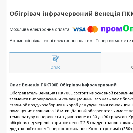
Обігрівач інфрачервоний Венеція ПКК
У компанії підключені електронні платежі. Тепер ви можете
Опис
Х
Опис Венеція ПКК700Е Обігрівач інфрачервоний
Обогреватель Венеция ПКК700Е состоит из основной керамичес
элемента инфракрасный и конвекционный, его называют биоко
стальной воздухозаборник и короб для улучшения конвекции. М
помещения площадью 18 м. кв. Данный обогреватель имеет 
температуру поверхности в диапазоне от 30 до 90 градусов. Кр
обігрівач від мережі, а при зниженні її 3-5 градусів заново в
додаткової економії енергоспоживання. Кожен з режимів (350