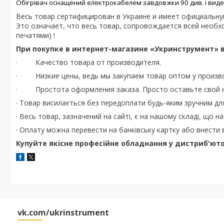
Обігрівач оснащений електрокабелем завдовжки 90 див. і вид
Весь товар сертифицирован в Украине и имеет официальну
Это означает, что весь товар, сопровождается всей необх
печатями) !
При покупке в интернет-магазине «Укринструмент» 
· Качество товара от производителя.
· Низкие цены, ведь мы закупаем товар оптом у произво
· Простота оформления заказа. Просто оставьте свой ном
· Товар висилається без передоплати будь-яким зручним дл
· Весь товар, зазначений на сайті, є на нашому складі, що 
· Оплату можна перевести на банківську картку або внести в 
Купуйте якісне професійне обладнання у дистриб'юто
vk.com/ukrinstrument