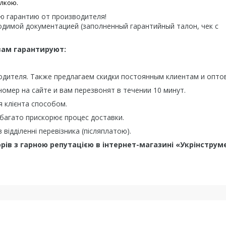
елкою.
ю гарантию от производителя!
одимой документацией (заполненный гарантийный талон, чек с
вам гарантируют:
дителя. Также предлагаем скидки постоянным клиентам и опто
ер на сайте и вам перезвонят в течении 10 минут.
я клієнта способом.
набагато прискорює процес доставки.
відділенні перевізника (післяплатою).
рів з гарною репутацією в інтернет-магазині «Укрінструм