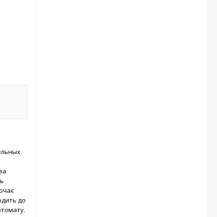
ельных
ва
ть
лючає
одить до
втомату.