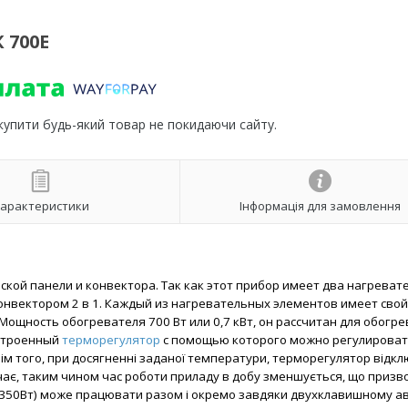
 700E
 купити будь-який товар не покидаючи сайту.
арактеристики
Інформація для замовлення
кой панели и конвектора. Так как этот прибор имеет два нагреват
нвектором 2 в 1. Каждый из нагревательных элементов имеет свой
ощность обогревателя 700 Вт или 0,7 кВт, он рассчитан для обогре
встроенный
терморегулятор
с помощью которого можно регулирова
ім того, при досягненні заданої температури, терморегулятор відк
ключає, таким чином час роботи приладу в добу зменшується, що призв
+350Вт) може працювати разом і окремо завдяки двухклавишному а