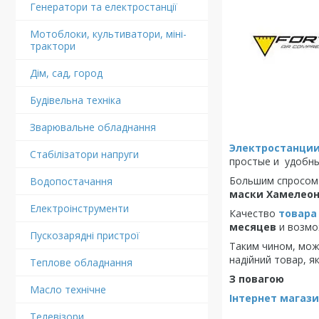
Генератори та електростанції
Мотоблоки, культиватори, міні-
трактори
Дім, сад, город
Будівельна техніка
Зварювальне обладнання
Электростанции
Стабілізатори напруги
простые и удобны
Большим спросом
Водопостачання
маски Хамелео
Електроінструменти
Качество
товара
месяцев
и возмо
Пускозарядні пристрої
Таким чином, можн
надійний товар, я
Теплове обладнання
З повагою
Масло технічне
Інтернет магази
Телевізори