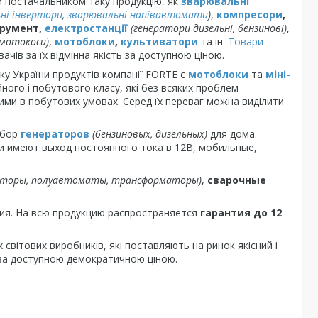
им постачальником таку продукцію, як
зварювальні
ні інвертори
,
зварювальні напівавтомати
)
,
компресори
,
трумент,
електростанції
(генератори дизельні, бензинові)
,
(мотокоси)
,
мотоблоки
,
культиватори
та ін.
Товари
ів за їх відмінна якість за доступною ціною.
ку України продуктів компанії FORTE є
мотоблоки
та
міні-
йного і побутового класу, які без всяких проблем
ими в побутових умовах. Серед їх переваг можна виділити
ыбор
генераторов
(бензиновых, дизельных)
для дома.
и имеют выход постоянного тока в 12В, мобильные,
рторы, полуавтоматы, трансформаторы)
,
сварочные
я. На всю продукцию распространяется
гарантия до 12
 світових виробників, які поставляють на ринок якісний і
, за доступною демократичною ціною.