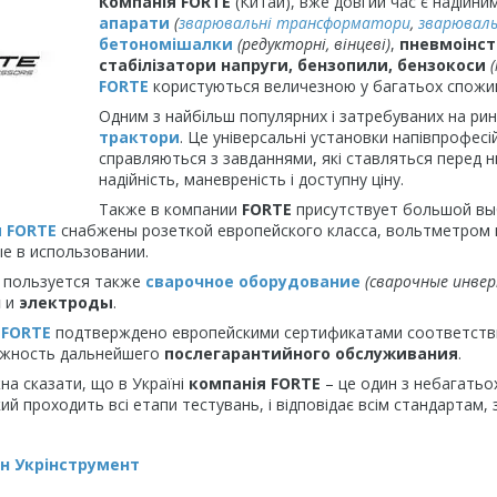
Компанія FORTE
(Китай), вже довгий час є надійн
апарати
(
зварювальні трансформатори
,
зварюваль
бетономішалки
(редукторні, вінцеві)
,
пневмоінс
стабілізатори напруги, бензопили, бензокоси
FORTE
користуються величезною у багатьох споживач
Одним з найбільш популярних і затребуваних на рин
трактори
. Це універсальні установки напівпрофесі
справляються з завданнями, які ставляться перед н
надійність, маневреність і доступну ціну.
Также в компании
FORTE
присутствует большой в
 FORTE
снабжены розеткой европейского класса, вольтметром 
е в использовании.
 пользуется также
сварочное оборудование
(сварочные инве
н
и
электроды
.
FORTE
подтверждено европейскими сертификатами соответстви
жность дальнейшего
послегарантийного обслуживания
.
а сказати, що в Україні
компанія FORTE
– це один з небагатьох
кий проходить всі етапи тестувань, і відповідає всім стандартам
н Укрінструмент