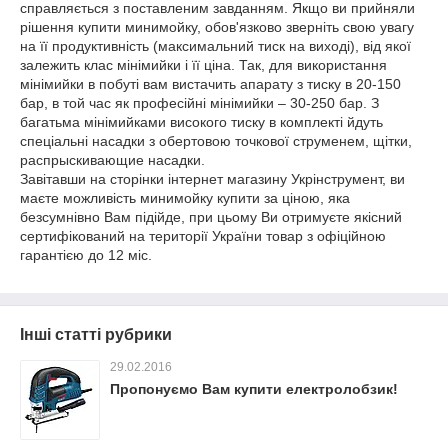
справляється з поставленим завданням. Якщо ви прийняли
рішення купити минимойку, обов'язково зверніть свою увагу
на її продуктивність (максимальний тиск на виході), від якої
залежить клас мінімийки і її ціна. Так, для використання
мінімийки в побуті вам вистачить апарату з тиску в 20-150
бар, в той час як професійні мінімийки – 30-250 бар. З
багатьма мінімийками високого тиску в комплекті йдуть
спеціальні насадки з обертовою точкової струменем, щітки,
распрыскивающие насадки.
Завітавши на сторінки інтернет магазину Укрінструмент, ви
маєте можливість минимойку купити за ціною, яка
безсумнівно Вам підійде, при цьому Ви отримуєте якісний
сертифікований на території України товар з офіційною
гарантією до 12 міс.
Інші статті рубрики
29.02.2016
Пропонуємо Вам купити електролобзик!