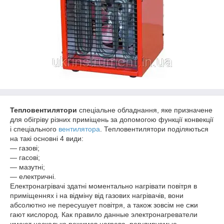
Тепловентилятори
спеціальне обладнання, яке призначене
для обігріву різних приміщень за допомогою функції конвекції
і спеціального
вентилятора
. Тепловентилятори поділяються
на такі основні 4 види:
― газові;
― гасові;
― мазутні;
― електричні.
Електронагрівачі здатні моментально нагрівати повітря в
приміщеннях і на відміну від газових нагрівачів, вони
абсолютно не пересушует повітря, а також зовсім не сжи
гают кислород. Как правило данные электронагреватели