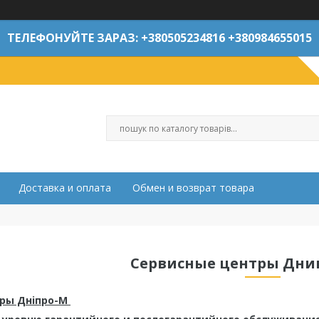
ТЕЛЕФОНУЙТЕ ЗАРАЗ: +380505234816 +380984655015
Доставка и оплата
Обмен и возврат товара
Сервисные центры Днип
ры Днiпро-М