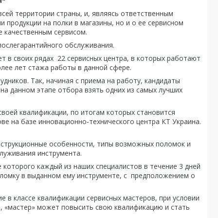
я*
всей территории страны, и, являясь ответственным
продукции на полки в магазины, но и о ее сервисном
е качественным сервисом.
 послегарантийного обслуживания.
т в своих рядах 22 сервисных центра, в которых работают
олее лет стажа работы в данной сфере.
ников. Так, начиная с приема на работу, кандидаты
 на данном этапе отбора взять одних из самых лучших
своей квалификации, по итогам которых становится
е на базе инновационно-технического центра КТ Украина.
нструкционные особенности, типы возможных поломок и
луживания инструмента.
 которого каждый из наших специалистов в течение 3 дней
оломку в выданном ему инструменте, с предположением о
 в классе квалификации сервисных мастеров, при условии
я, «мастер» может повысить свою квалификацию и стать