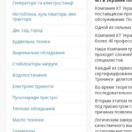
№1 в Украине п
Генератори та електростанції
Компания КТ Укра
поставщиком-прои
Мотоблоки, культиватори, міні-
трактори
обслуживании. По
Одной из сильных
Дім, сад, город
Компания КТ Укра
более 40 професс
Будівельна техніка
Наша Компания пр
Зварювальне обладнання
проходят сложней
специалистов.
Стабілізатори напруги
Каждый из сервис
сертифицированны
Водопостачання
Тренинги делятся 
Електроінструменти
Во время теорети
последовательнос
Пускозарядні пристрої
Вторым этапом пе
под присмотром г
Теплове обладнання
причинах появлен
Масло технічне
Логическим завер
качественного вы
Телевізори
«старшим мастеро