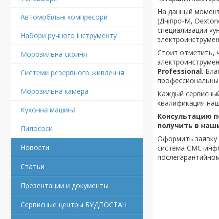
На данный момент
Автомобільні компресори
(Днiпро-М, Dexton
специализации «ун
Набори ручного інструменту
электроинструмен
Стоит отметить, 
Морозильна скриня
электроинструмен
Professional
. Бл
Системи резервного живлення
профессиональным
Морозильна камера
Каждый сервисный
квалификация наш
Кухонна машина
Консультацию п
получить в наши
Пилососи
Оформить заявку 
Новости
система СМС-инфо
послегарантийном
Статьи
Презентации и документы
Сервисные центры БУДПОСТАЧ