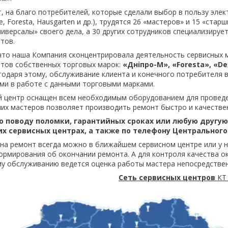
, на благо потребителей, которые сделали выбор в пользу эле
e, Foresta, Hausgarten и др.), трудятся 26 «мастеров» и 15 «ста
иверсалы» своего дела, а 30 других сотрудников специализируе
тов.
что наша Компания сконцентрировала деятельность сервисных 
тов собственных торговых марок:
«Днiпро-М», «Foresta», «Dex
агодаря этому, обслуживание клиента и конечного потребителя 
и в работе с данными торговыми марками.
 центр оснащен всем необходимым оборудованием для проведе
их мастеров позволяет производить ремонт быстро и качестве
о поводу поломки, гарантийных сроках или любую другу
х сервисных центрах, а также по телефону Центрального 
на ремонт всегда можно в ближайшем сервисном центре или у н
рмирования об окончании ремонта. А для контроля качества ока
у обслуживанию ведется оценка работы мастера непосредстве
Сеть сервисных центров
КТ 